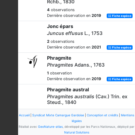
Rchb., 1830
4
observations
Dernière observation en
2019
Fiche espèce
Jonc épars
Juncus effusus
L., 1753
2
observations
Dernière observation en
2021
Fiche espèce
Phragmite
Phragmites
Adans., 1763
1
observation
Dernière observation en
2019
Fiche espèce
Phragmite austral
Phragmites australis
(Cav.) Trin. ex
Steud., 1840
36
observations
Accueil
|
Syndicat Mixte Camargue Gardoise
|
Conception et crédits
|
Mentions
Dernière observation en
2022
Fiche espèce
légales
Ivraie vivace
Réalisé avec
GeoNature-atlas
, développé par les Parcs Nationaux, déployé par
Natural Solutions
Lolium perenne
L., 1753