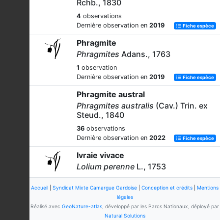
Rchb., 1830
4
observations
Dernière observation en
2019
Fiche espèce
Phragmite
Phragmites
Adans., 1763
1
observation
Dernière observation en
2019
Fiche espèce
Phragmite austral
Phragmites australis
(Cav.) Trin. ex
Steud., 1840
36
observations
Dernière observation en
2022
Fiche espèce
Ivraie vivace
Lolium perenne
L., 1753
5
observations
Accueil
|
Syndicat Mixte Camargue Gardoise
|
Conception et crédits
|
Mentions
Dernière observation en
2022
Fiche espèce
légales
Alpiste bleuissant
Réalisé avec
GeoNature-atlas
, développé par les Parcs Nationaux, déployé par
Natural Solutions
Phalaris coerulescens
Desf., 1798