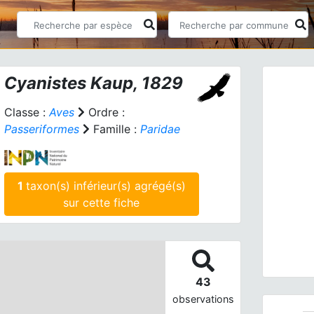
Cyanistes
Kaup, 1829
Classe :
Aves
Ordre :
Passeriformes
Famille :
Paridae
Prev
1
taxon(s) inférieur(s) agrégé(s)
sur cette fiche
Mésan
43
observations