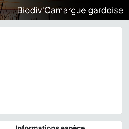
Biodiv'Camargue gardoise
ious
Next
ge bleue, 6 Dec. 2020, Rebigue 31 © Ghislain Riou
Informations espèce