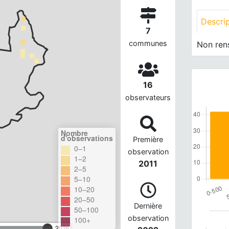
Descri
7
communes
Non ren
16
observateurs
Nombre
d'observations
Première
0–1
observation
1–2
2011
2–5
5–10
10–20
20–50
Dernière
50–100
observation
100+
2026