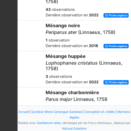
1758)
43
observations
Dernière observation en
2022
Fiche espèce
Mésange noire
Periparus ater
(Linnaeus, 1758)
1
observation
Dernière observation en
2018
Fiche espèce
Mésange huppée
Lophophanes cristatus
(Linnaeus,
1758)
3
observations
Dernière observation en
2022
Fiche espèce
Mésange charbonnière
Parus major
Linnaeus, 1758
117
observations
Accueil
|
Syndicat Mixte Camargue Gardoise
|
Conception et crédits
|
Mentions
Dernière observation en
2023
Fiche espèce
légales
Réalisé avec
GeoNature-atlas
, développé par les Parcs Nationaux, déployé par
Natural Solutions