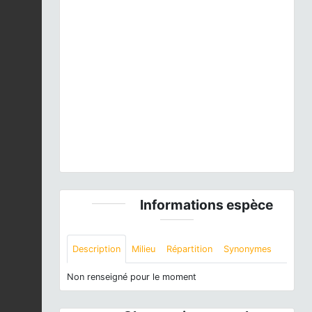
Previous
Next
Aeshna mixta
Latreille, 1805 © J. LAIGNEL - CC
BY-NC-SA
Informations espèce
Description
Milieu
Répartition
Synonymes
Non renseigné pour le moment