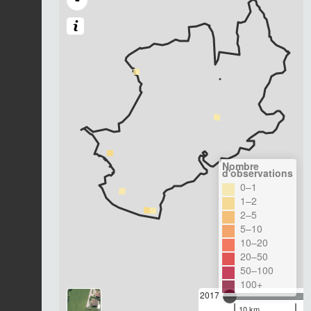
Nombre
d'observations
0–1
1–2
2–5
5–10
10–20
20–50
50–100
100+
2017
10 km