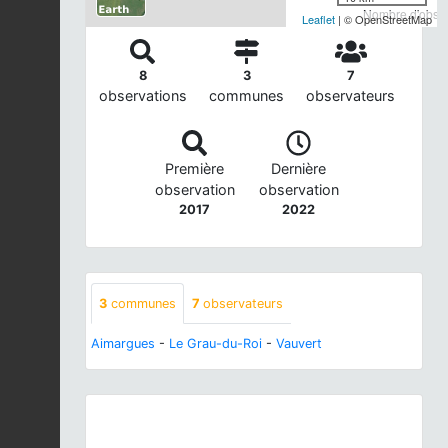
Nombre d'observ
Leaflet
| © OpenStreetMap
8
3
7
observations
communes
observateurs
Première
Dernière
observation
observation
2017
2022
3
communes
7
observateurs
Aimargues
-
Le Grau-du-Roi
-
Vauvert