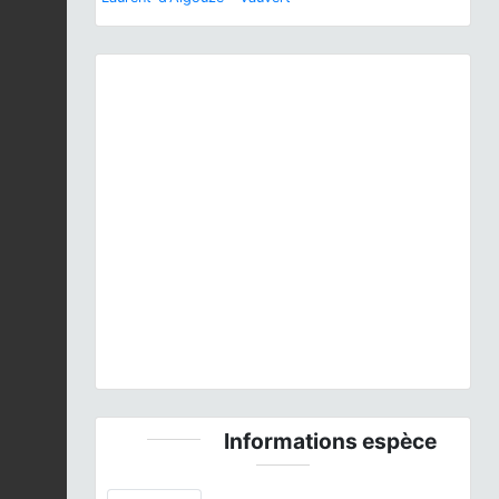
Previous
Next
Tachybaptus ruficollis
(Pallas, 1764) © C. Bisch -
CC BY-NC-SA
Informations espèce