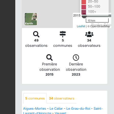
20–50
50–100
100+
2015
10 km
Nombre d'observ
Leaflet
| © OpenStreetMap
49
5
34
observations
communes
observateurs
Première
Dernière
observation
observation
2015
2023
5
communes
34
observateurs
Aigues-Mortes
-
Le Cailar
-
Le Grau-du-Roi
-
Saint-
Laurent-d'Aigouze
-
Vauvert