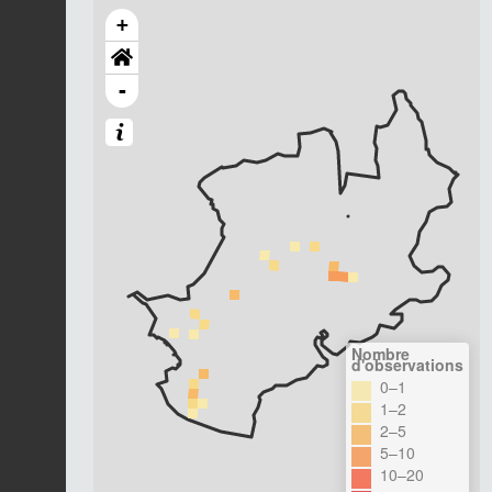
+
-
Nombre
d'observations
0–1
1–2
2–5
5–10
10–20