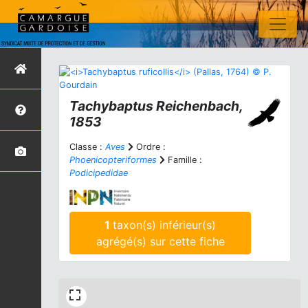
Tachybaptus
Reichenbach,
1853
Classe :
Aves
Ordre :
Phoenicopteriformes
Famille :
Podicipedidae
1
taxon(s) inférieur(s)
agrégé(s) sur cette fiche