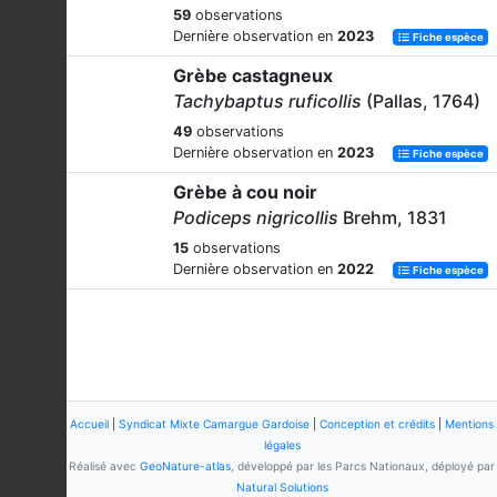
59
observations
Dernière observation en
2023
Fiche espèce
Grèbe castagneux
Tachybaptus ruficollis
(Pallas, 1764)
49
observations
Dernière observation en
2023
Fiche espèce
Grèbe à cou noir
Podiceps nigricollis
Brehm, 1831
15
observations
Dernière observation en
2022
Fiche espèce
Accueil
|
Syndicat Mixte Camargue Gardoise
|
Conception et crédits
|
Mentions
légales
Réalisé avec
GeoNature-atlas
, développé par les Parcs Nationaux, déployé par
Natural Solutions