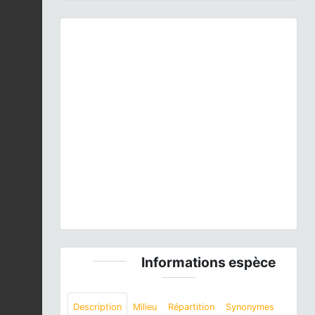
Previous
Next
Orthetrum cancellatum
(Linnaeus, 1758) © A.
Lacoeuilhe - CC BY-NC-SA
Informations espèce
Description
Milieu
Répartition
Synonymes