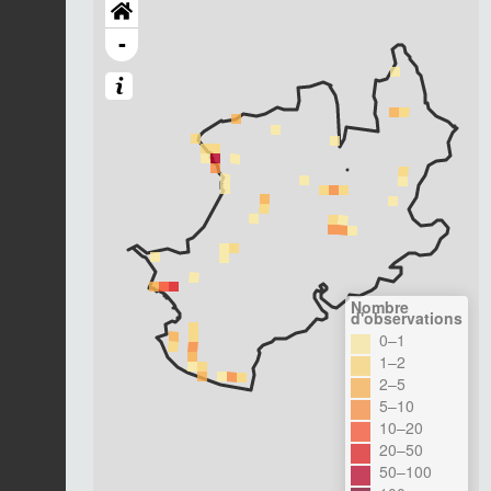
-
Nombre
d'observations
0–1
1–2
2–5
5–10
10–20
20–50
50–100