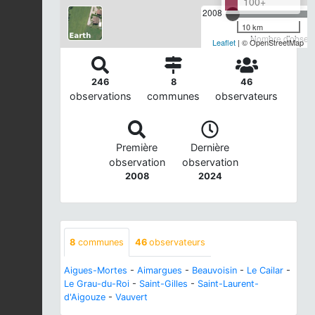
100+
2008
10 km
Nombre d'observa
Leaflet
| © OpenStreetMap
246
8
46
observations
communes
observateurs
Première
Dernière
observation
observation
2008
2024
8
communes
46
observateurs
Aigues-Mortes
-
Aimargues
-
Beauvoisin
-
Le Cailar
-
Le Grau-du-Roi
-
Saint-Gilles
-
Saint-Laurent-
d'Aigouze
-
Vauvert