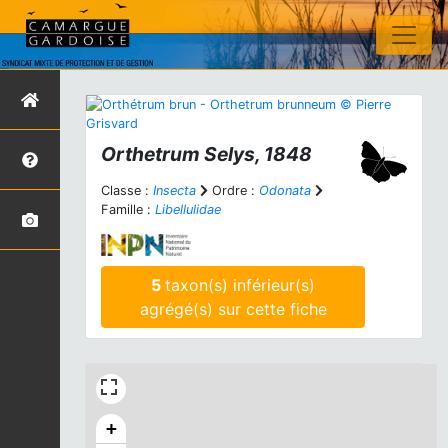
Orthetrum
Selys, 1848
Classe :
Insecta
Ordre :
Odonata
Famille :
Libellulidae
5
taxon(s) inférieur(s)
agrégé(s) sur cette fiche
+