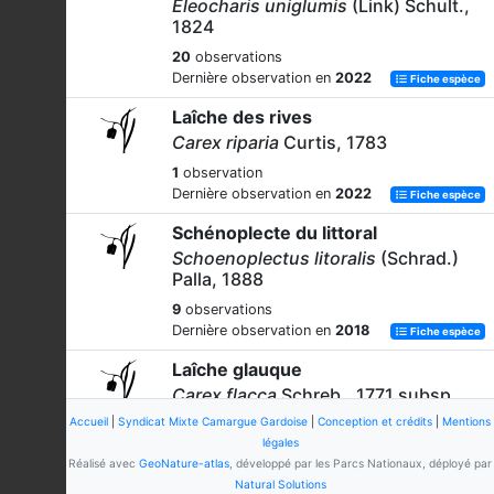
Eleocharis uniglumis
(Link) Schult.,
1824
20
observations
Dernière observation en
2022
Fiche espèce
Laîche des rives
Carex riparia
Curtis, 1783
1
observation
Dernière observation en
2022
Fiche espèce
Schénoplecte du littoral
Schoenoplectus litoralis
(Schrad.)
Palla, 1888
9
observations
Dernière observation en
2018
Fiche espèce
Laîche glauque
Carex flacca
Schreb., 1771 subsp.
flacca
Accueil
|
Syndicat Mixte Camargue Gardoise
|
Conception et crédits
|
Mentions
légales
1
observation
Réalisé avec
GeoNature-atlas
, développé par les Parcs Nationaux, déployé par
Dernière observation en
2022
Fiche espèce
Natural Solutions