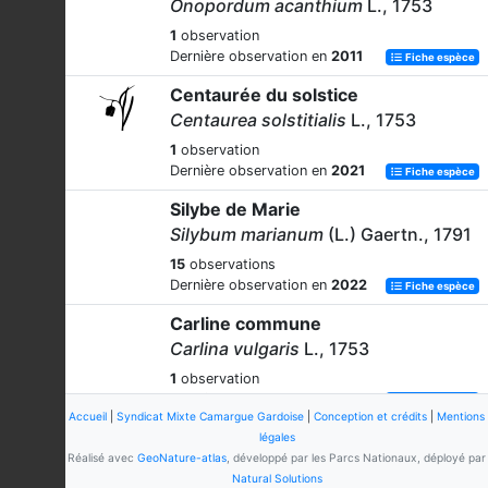
Onopordum acanthium
L., 1753
1
observation
Dernière observation en
2011
Fiche espèce
Centaurée du solstice
Centaurea solstitialis
L., 1753
1
observation
Dernière observation en
2021
Fiche espèce
Silybe de Marie
Silybum marianum
(L.) Gaertn., 1791
15
observations
Dernière observation en
2022
Fiche espèce
Carline commune
Carlina vulgaris
L., 1753
1
observation
Dernière observation en
2022
Fiche espèce
Accueil
|
Syndicat Mixte Camargue Gardoise
|
Conception et crédits
|
Mentions
Cirse tubéreux
légales
Réalisé avec
GeoNature-atlas
, développé par les Parcs Nationaux, déployé par
Cirsium tuberosum
(L.) All., 1785
Natural Solutions