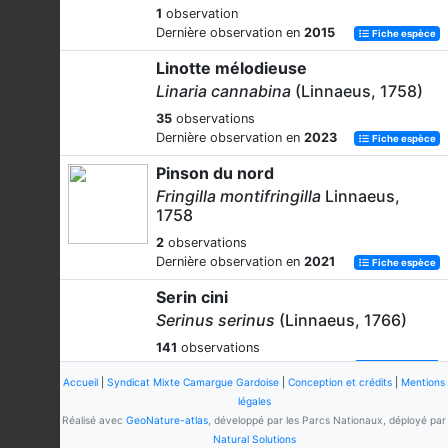
1
observation
Dernière observation en
2015
Fiche espèce
Linotte mélodieuse
Linaria cannabina
(Linnaeus, 1758)
35
observations
Dernière observation en
2023
Fiche espèce
Pinson du nord
Fringilla montifringilla
Linnaeus,
1758
2
observations
Dernière observation en
2021
Fiche espèce
Serin cini
Serinus serinus
(Linnaeus, 1766)
141
observations
Dernière observation en
2023
Fiche espèce
Accueil
|
Syndicat Mixte Camargue Gardoise
|
Conception et crédits
|
Mentions
Linotte mélodieuse
légales
Réalisé avec
GeoNature-atlas
, développé par les Parcs Nationaux, déployé par
Linaria cannabina
(Linnaeus, 1758)
Natural Solutions