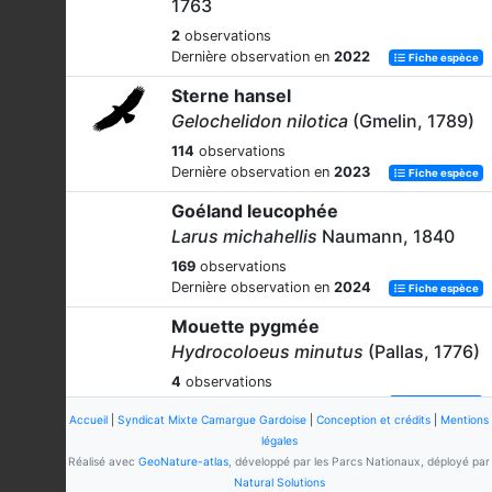
1763
2
observations
Dernière observation en
2022
Fiche espèce
Sterne hansel
Gelochelidon nilotica
(Gmelin, 1789)
114
observations
Dernière observation en
2023
Fiche espèce
Goéland leucophée
Larus michahellis
Naumann, 1840
169
observations
Dernière observation en
2024
Fiche espèce
Mouette pygmée
Hydrocoloeus minutus
(Pallas, 1776)
4
observations
Dernière observation en
2022
Fiche espèce
Accueil
|
Syndicat Mixte Camargue Gardoise
|
Conception et crédits
|
Mentions
Sterne caugek
légales
Réalisé avec
GeoNature-atlas
, développé par les Parcs Nationaux, déployé par
Thalasseus sandvicensis
(Latham,
Natural Solutions
1787)