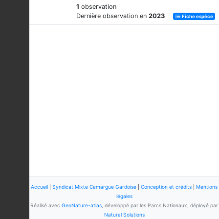
1
observation
Dernière observation en
2023
Fiche espèce
Accueil
|
Syndicat Mixte Camargue Gardoise
|
Conception et crédits
|
Mentions
légales
Réalisé avec
GeoNature-atlas
, développé par les Parcs Nationaux, déployé par
Natural Solutions