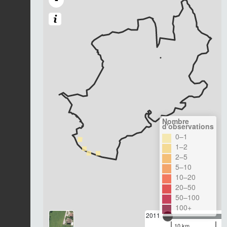
Nombre
d'observations
0–1
1–2
2–5
5–10
10–20
20–50
50–100
100+
2011
10 km