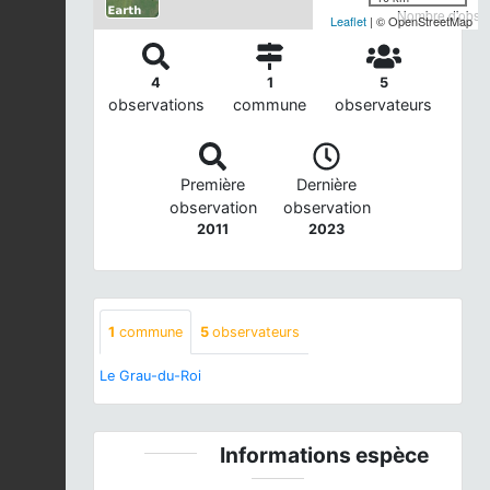
Nombre d'observ
Leaflet
| © OpenStreetMap
4
1
5
observations
commune
observateurs
Première
Dernière
observation
observation
2011
2023
1
commune
5
observateurs
Le Grau-du-Roi
Informations espèce