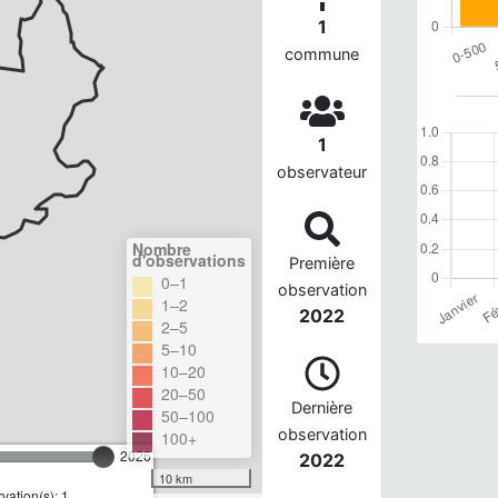
1
commune
1
observateur
Nombre
d'observations
Première
0–1
observation
1–2
2022
2–5
5–10
10–20
20–50
Dernière
50–100
observation
100+
2026
2022
10 km
ation(s): 1