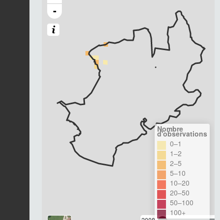
-
Nombre
d'observations
0–1
1–2
2–5
5–10
10–20
20–50
50–100
100+
2008