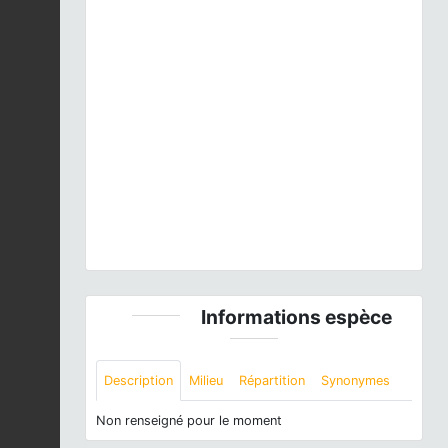
Previous
Next
Gomphus graslinii
Rambur, 1842 © J. ICHTER - CC
BY-NC-SA
Informations espèce
Description
Milieu
Répartition
Synonymes
Non renseigné pour le moment