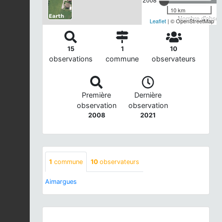
10 km
Nombre d'observ
Leaflet
| © OpenStreetMap
15
1
10
observations
commune
observateurs
Première
Dernière
observation
observation
2008
2021
1
commune
10
observateurs
Aimargues