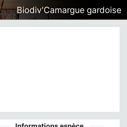
Biodiv'Camargue gardoise
ious
Next
gma cyathigerum
(Charpentier, 1840) © P. Gourdain -
CC BY-NC-SA
Informations espèce