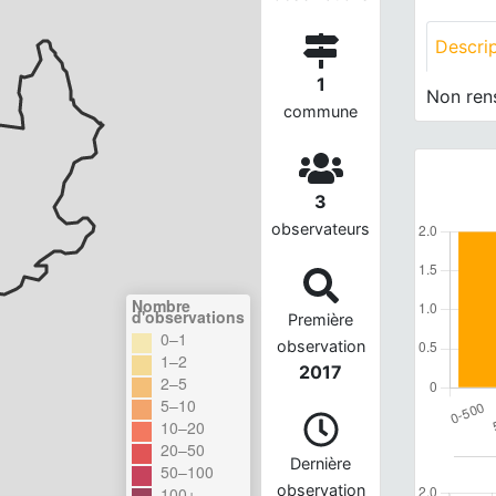
Descri
1
Non ren
commune
3
observateurs
Nombre
d'observations
Première
0–1
observation
1–2
2017
2–5
5–10
10–20
20–50
Dernière
50–100
observation
100+