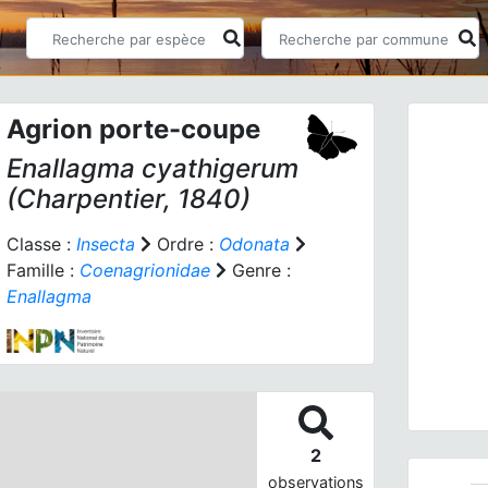
Agrion porte-coupe
Enallagma cyathigerum
(Charpentier, 1840)
Classe :
Insecta
Ordre :
Odonata
Famille :
Coenagrionidae
Genre :
Prev
Enallagma
Enalla
2
observations