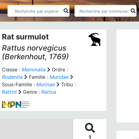
Rat surmulot
Rattus norvegicus
(Berkenhout, 1769)
Classe :
Mammalia
Ordre :
Rodentia
Famille :
Muridae
Prev
Sous-Famille :
Murinae
Tribu :
Rattini
Genre :
Rattus
Rat 
1