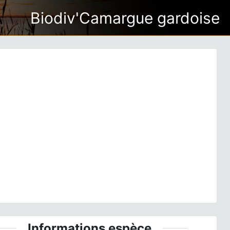
Biodiv'Camargue gardoise
ious
Next
surmulot (Rattus norvegicus) © Matthieu Berroneau
Informations espèce