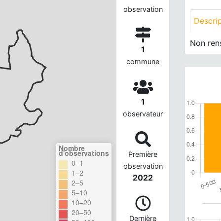
observation
Descri
Non ren
1
commune
1
observateur
Nombre
d'observations
Première
0–1
observation
1–2
2022
2–5
5–10
10–20
20–50
Dernière