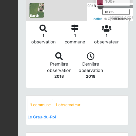
100+
2018
10 km
Nombre d'observ
Leaflet
| © OpenStreetMap
1
1
1
observation
commune
observateur
Première
Dernière
observation
observation
2018
2018
1
commune
1
observateur
Le Grau-du-Roi