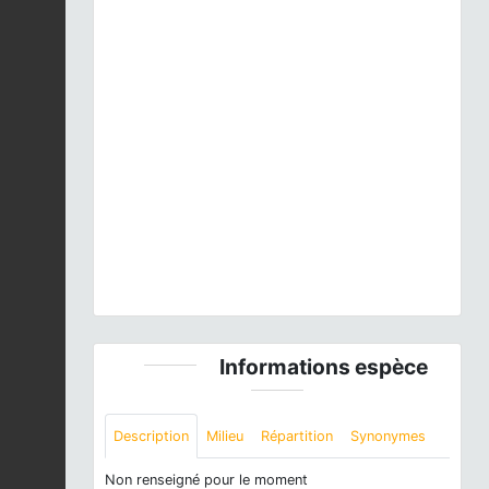
Previous
Next
Chirocéphale diaphane (Chirocephalus diaphanus) -
Méjannes-le-Clap (Gard) © Frantz Gries
Informations espèce
Description
Milieu
Répartition
Synonymes
Non renseigné pour le moment