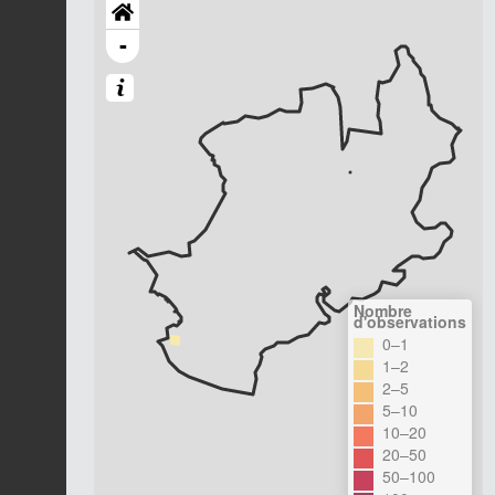
-
Nombre
d'observations
0–1
1–2
2–5
5–10
10–20
20–50
50–100