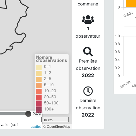
commune
1
observateur
Nombre
d'observations
Première
0–1
observation
1–2
2022
2–5
5–10
10–20
20–50
Dernière
50–100
observation
100+
2026
2022
10 km
ation(s): 1
Leaflet
| © OpenStreetMap