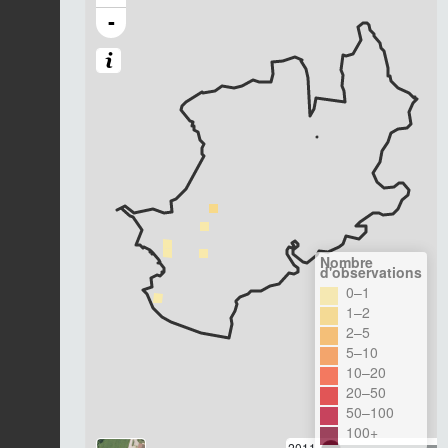
-
Nombre
d'observations
0–1
1–2
2–5
5–10
10–20
20–50
50–100
100+
2011