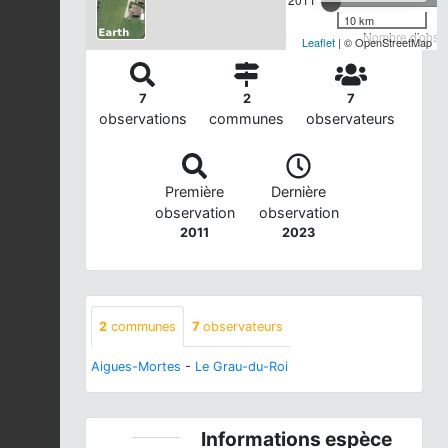
10 km
Nombre d'observ
Leaflet
| © OpenStreetMap
7
2
7
observations
communes
observateurs
Première
Dernière
observation
observation
2011
2023
2
communes
7
observateurs
Aigues-Mortes
-
Le Grau-du-Roi
Informations espèce