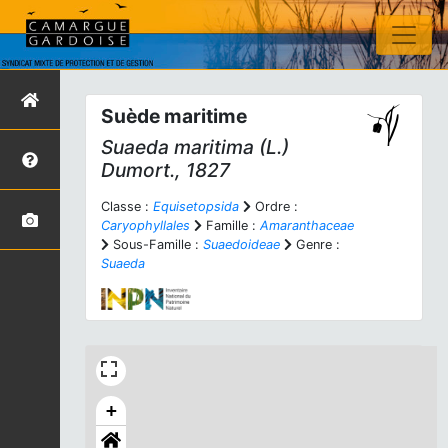
Suède maritime
Suaeda maritima
(L.)
Dumort., 1827
Classe :
Equisetopsida
Ordre :
Caryophyllales
Famille :
Amaranthaceae
Sous-Famille :
Suaedoideae
Genre :
Suaeda
+