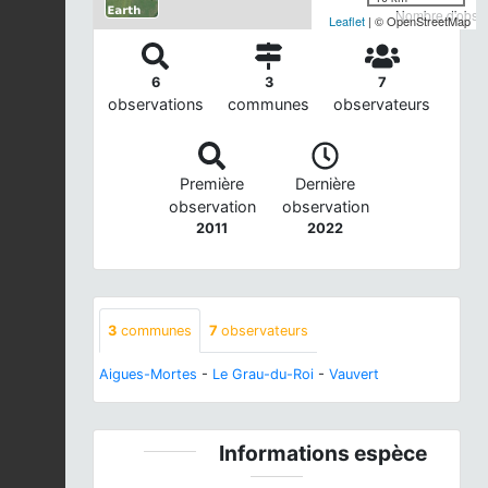
Nombre d'observ
Leaflet
| © OpenStreetMap
6
3
7
observations
communes
observateurs
Première
Dernière
observation
observation
2011
2022
3
communes
7
observateurs
Aigues-Mortes
-
Le Grau-du-Roi
-
Vauvert
Informations espèce