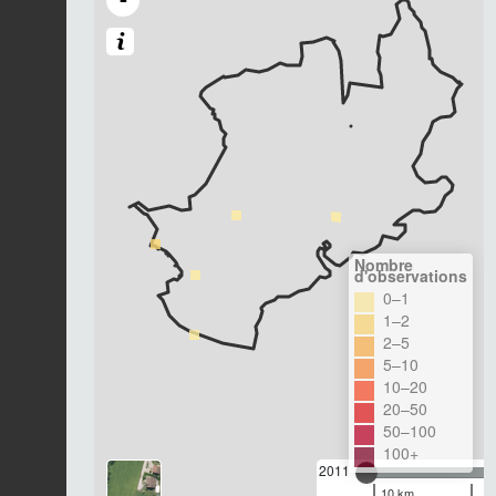
Nombre
d'observations
0–1
1–2
2–5
5–10
10–20
20–50
50–100
100+
2011
10 km