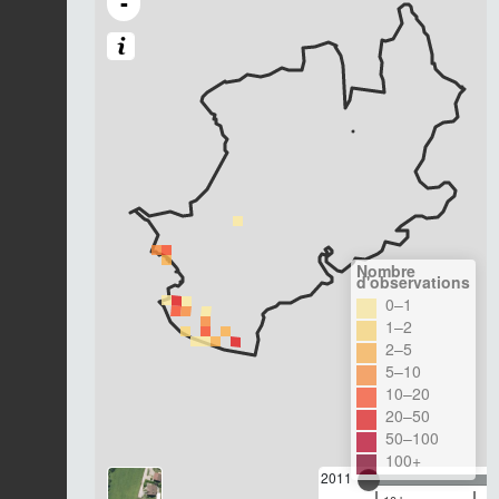
-
Nombre
d'observations
0–1
1–2
2–5
5–10
10–20
20–50
50–100
100+
2011