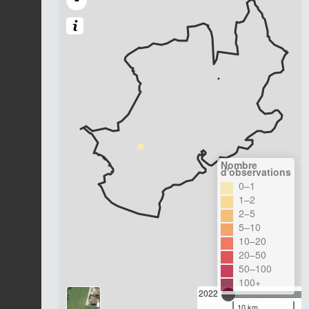
Nombre
d'observations
0–1
1–2
2–5
5–10
10–20
20–50
50–100
100+
2022
10 km