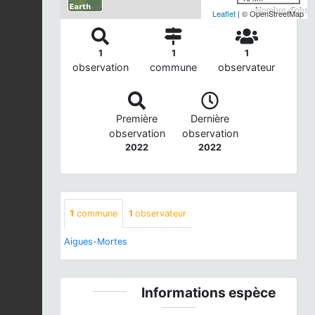
Nombre d'observ
Leaflet
| © OpenStreetMap
1
1
1
observation
commune
observateur
Première
Dernière
observation
observation
2022
2022
1
commune
1
observateur
Aigues-Mortes
Informations espèce